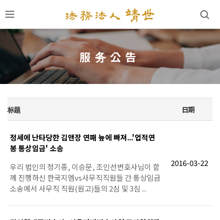
服务公告
标题
日期
정세에 난타당한 김앤장 연패 늪에 빠져...'업적연
봉 통상임금' 소송
2016-03-22
우리 법인의 정기종, 이승문, 조인선변호사님이 함
께 진행하신 한국지엠vs사무직직원들 간 통상임금
소송에서 사무직 직원(원고)들의 2심 및 3심 ...